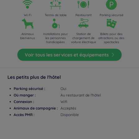
Wi-Fi
Tennis de table
Restaurant
Parking sécurisé
Animaux
Installations pour
Station de
Billets pour des
bienvenus
les personnes
chargement de
attractions ou des
handicapées
voiture électrique
spectacles
Voir tous les services et équipements
Les petits plus de l'hôtel
Parking sécurisé :
Oui
Où manger :
Au restaurant de l'hôtel
Connexion :
Wifi
Animaux de compagnie :
Acceptés
Accès PMR :
Disponible