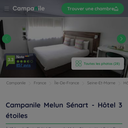
Trouver une chambre
S’inscrire
r
LE
N
-
nt
'HÔTEL
Note
3.3
Toutes les photos (28)
AMBRES
857 avis
IPEMENTS
Campanile
France
Île-De-France
Seine-Et-Marne
Hô
AVIS
Campanile Melun Sénart - Hôtel 3
AURATION
étoiles
 LOCALISATION