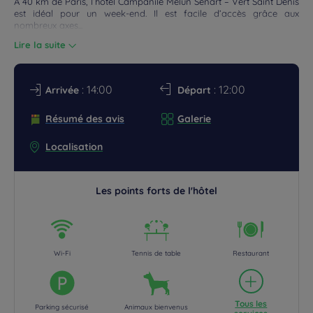
À 40 km de Paris, l’hôtel Campanile Melun Sénart – Vert Saint Denis
est idéal pour un week-end. Il est facile d’accès grâce aux
ROMOS
nombreux axes...
Lire la suite
: 14:00
: 12:00
Arrivée
Départ
Résumé des avis
Galerie
Localisation
Les points forts de l'hôtel
Wi-Fi
Tennis de table
Restaurant
Tous les
Parking sécurisé
Animaux bienvenus