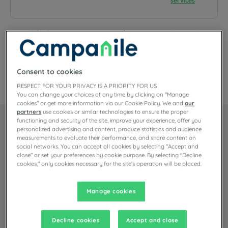
services
Votre hôtel CAMPANILE MELUN Sénart - Vert Saint Denis
Pour un séjour professionnel ou des vacances en famille, notre
établissement vous accueille dans un cadre chaleureux et convivial.
Découvrez les différents...
Consent to cookies
Lire la suite
RESPECT FOR YOUR PRIVACY IS A PRIORITY FOR US
You can change your choices at any time by clicking on "Manage
cookies" or get more information via our Cookie Policy. We and
our
partners
use cookies or similar technologies to ensure the proper
functioning and security of the site, improve your experience, offer you
Nos chambres
personalized advertising and content, produce statistics and audience
measurements to evaluate their performance, and share content on
social networks. You can accept all cookies by selecting "Accept and
close" or set your preferences by cookie purpose. By selecting "Decline
L'hôtel Campanile Melun Sénart – Vert-Saint-Denis dispose de 53
chambres non climatisées, des...
cookies," only cookies necessary for the site's operation will be placed.
Lire la suite
Manage cookies
1 type de chambre disponible :
À partir de 18 m²
Check-in :
14:00
Decline cookies
Accept and close
Max
Check-out :
12:00