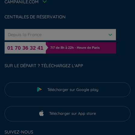
Déclaration d'accessibilité
CAMPANILE.COM
Gérer les cookies
CENTRALES DE RÉSERVATION
Depuis la France
01 70 36 32 41
7/7 de 8h à 22h - Heure de Paris
SUR LE DÉPART ? TÉLÉCHARGEZ L'APP
Télécharger sur Google play
Télécharger sur App store
SUIVEZ-NOUS